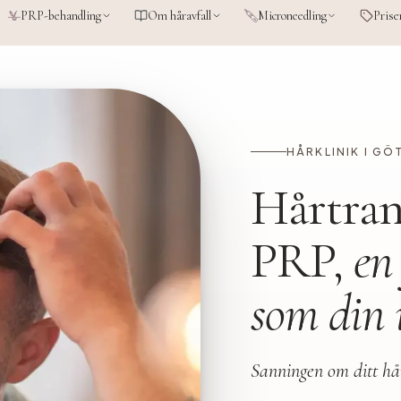
PRP-behandling
Om håravfall
Microneedling
Prise
HÅRKLINIK I G
Hårtran
PRP,
en
som din 
Sanningen om ditt hå