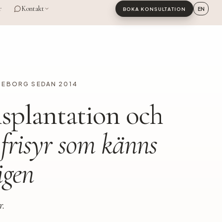
r
Kontakt
EN
BOKA KONSULTATION
ÖTEBORG SEDAN 2014
splantation och
 frisyr som känns
igen
r.