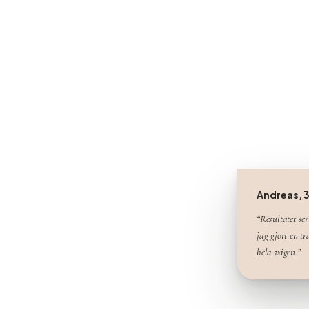
Andreas, 
“Resultatet ser
jag gjort en t
hela vägen.”