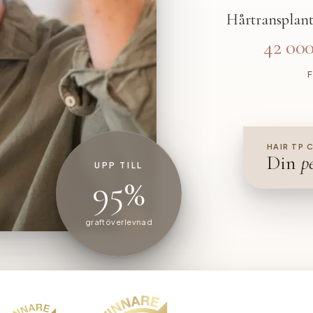
Hårtransplant
42 000
HAIR TP 
Din
p
UPP TILL
95%
graftöverlevnad