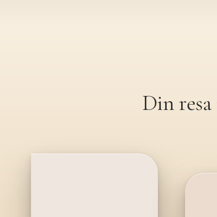
Din resa
rtransplantation
PRP
hår