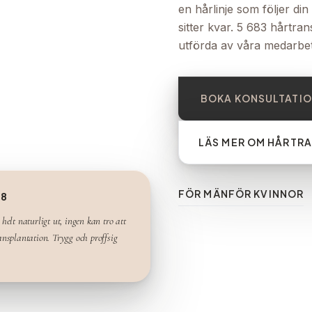
en hårlinje som följer din
sitter kvar. 5 683 hårtra
utförda av våra medarbet
BOKA KONSULTATI
LÄS MER OM HÅRTR
FÖR MÄN
FÖR KVINNOR
38
 helt naturligt ut, ingen kan tro att
ransplantation. Trygg och proffsig