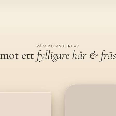
VÅRA BEHANDLINGAR
 mot ett
fylligare hår & frä
PRP
hud