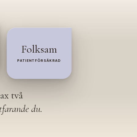
Folksam
PATIENTFÖRSÄKRAD
ax två
tfarande du.