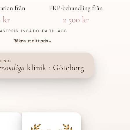
ation från
PRP-behandling från
 kr
2 500 kr
FASTPRIS, INGA DOLDA TILLÄGG
Räkna ut ditt pris
→
CLINIC
ersonliga
klinik i Göteborg