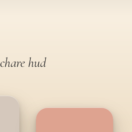
schare hud
Microneedling