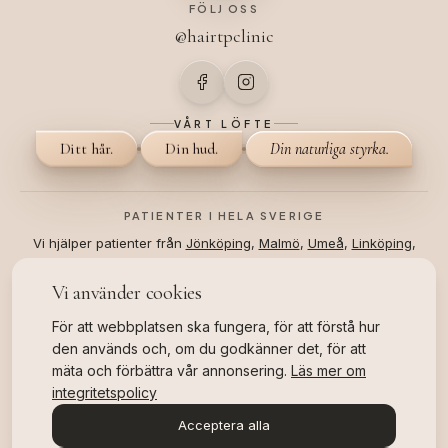
FÖLJ OSS
@hairtpclinic
VÅRT LÖFTE
Ditt hår.
Din hud.
Din naturliga styrka.
PATIENTER I HELA SVERIGE
Vi hjälper patienter från
Jönköping
,
Malmö
,
Umeå
,
Linköping
,
Stockholm
och
Helsingborg
.
Vi använder cookies
©
2026
All Rights Reserved.
Hair TP Clinic
Eftervård
För att webbplatsen ska fungera, för att förstå hur
Webbplatskarta
Bokningsvillkor
Integritetspolicy
den används och, om du godkänner det, för att
4.8
★★★★★
mäta och förbättra vår annonsering.
Läs mer om
Google
· 204 recensioner
integritetspolicy
Acceptera alla
OFFICIELLT SVENSKT BRANSCHPRIS
Branschvinnare