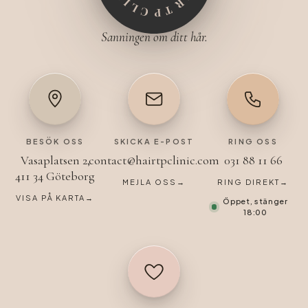
Sanningen om ditt hår.
BESÖK OSS
SKICKA E-POST
RING OSS
Vasaplatsen 2,
contact@hairtpclinic.com
031 88 11 66
411 34 Göteborg
MEJLA OSS
→
RING DIREKT
→
VISA PÅ KARTA
→
Öppet, stänger
18:00