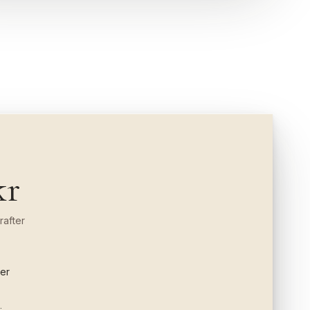
kr
rafter
er