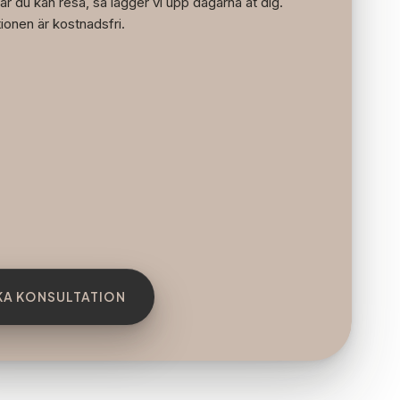
är du kan resa, så lägger vi upp dagarna åt dig.
ionen är kostnadsfri.
A KONSULTATION