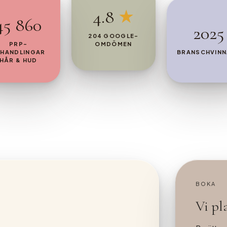
4.8
★
45 860
2025
204 GOOGLE-
PRP-
OMDÖMEN
EHANDLINGAR
BRANSCHVINN
HÅR & HUD
BOKA
Vi pla