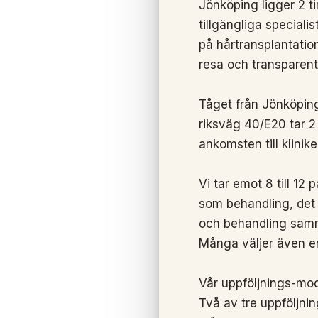
Jönköping ligger 2 t
tillgängliga special
på hårtransplantatio
resa och transparent 
Tåget från Jönköping 
riksväg 40/E20 tar 2
ankomsten till klinik
Vi tar emot 8 till 12
som behandling, det ä
och behandling samm
Många väljer även en
Vår uppföljnings-mode
Två av tre uppföljnin