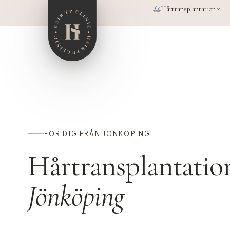
Hoppa till huvudinnehåll
Hårtransplantation
FÖR DIG FRÅN JÖNKÖPING
Hårtransplantatio
Jönköping