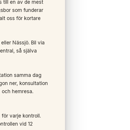
 till en av de mest
ngsbor som funderar
lt oss för kortare
ller Nässjö. Bil via
ntral, så själva
sultation samma dag
gon ner, konsultation
n och hemresa.
för varje kontroll.
ntrollen vid 12