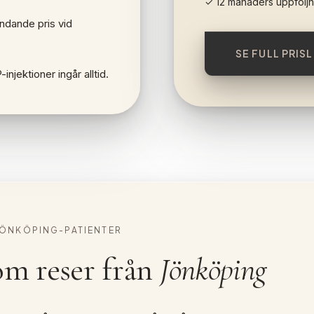
✓ 12 månaders uppföljn
indande pris vid
SE FULL PRISL
njektioner ingår alltid.
JÖNKÖPING-PATIENTER
om reser från
Jönköping