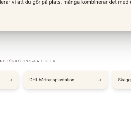
r vi att du gör på plats, många kombinerar det med en
AND
JÖNKÖPING
-PATIENTER
→
DHI-hårtransplantation
→
Skäggt