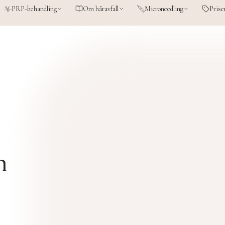
PRP-behandling
Om håravfall
Microneedling
Prise
n