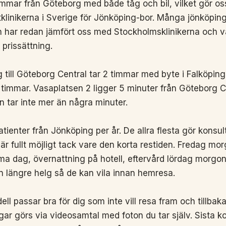
immar från Göteborg med både tåg och bil, vilket gör oss
istklinikerna i Sverige för Jönköping-bor. Många jönköpi
n har redan jämfört oss med Stockholmsklinikerna och va
prissättning.
till Göteborg Central tar 2 timmar med byte i Falköping e
 timmar. Vasaplatsen 2 ligger 5 minuter från Göteborg Ce
en tar inte mer än några minuter.
 patienter från Jönköping per år. De allra flesta gör kon
r fullt möjligt tack vare den korta restiden. Fredag mor
a dag, övernattning på hotell, eftervård lördag morgo
 längre helg så de kan vila innan hemresa.
ll passar bra för dig som inte vill resa fram och tillbaka 
gar görs via videosamtal med foton du tar själv. Sista ko