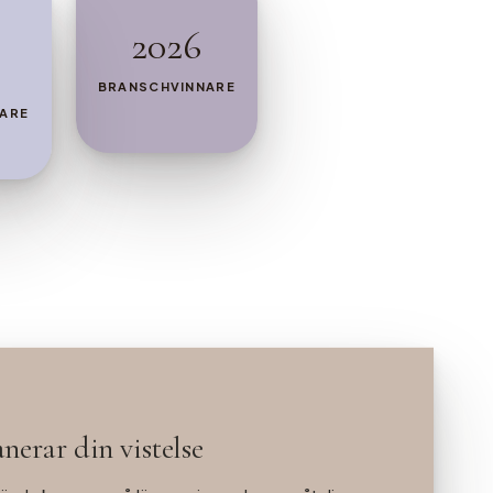
2026
BRANSCHVINNARE
ARE
nerar din vistelse