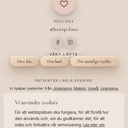
FÖLJ OSS
@hairtpclinic
VÅRT LÖFTE
Ditt hår.
Din hud.
Din naturliga styrka.
PATIENTER I HELA SVERIGE
Vi hjälper patienter från
Jönköping
,
Malmö
,
Umeå
,
Linköping
,
Stockholm
och
Helsingborg
.
Vi använder cookies
©
2026
All Rights Reserved.
Hair TP Clinic
Eftervård
För att webbplatsen ska fungera, för att förstå hur
Webbplatskarta
Bokningsvillkor
Integritetspolicy
den används och, om du godkänner det, för att
4.8
★★★★★
mäta och förbättra vår annonsering.
Läs mer om