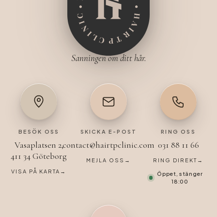
Sanningen om ditt hår.
BESÖK OSS
SKICKA E-POST
RING OSS
Vasaplatsen 2,
contact@hairtpclinic.com
031 88 11 66
411 34 Göteborg
MEJLA OSS
→
RING DIREKT
→
VISA PÅ KARTA
→
Öppet, stänger
18:00