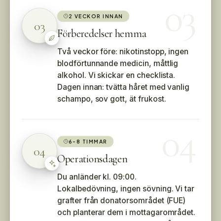
03
2 VECKOR INNAN
03
Förberedelser hemma
Två veckor före: nikotinstopp, ingen
blodförtunnande medicin, måttlig
alkohol. Vi skickar en checklista.
Dagen innan: tvätta håret med vanlig
schampo, sov gott, ät frukost.
04
6-8 TIMMAR
04
Operationsdagen
Du anländer kl. 09:00.
Lokalbedövning, ingen sövning. Vi tar
grafter från donatorsområdet (FUE)
och planterar dem i mottagarområdet.