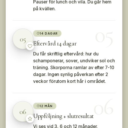
Pauser för lunch och vila. Du går hem
på kvällen.
05
14 DAGAR
05
Eftervård 14 dagar
Du får skriftlig eftervård: hur du
schamponerar, sover, undviker sol och
träning. Skorporna ramlar av efter 7-10
dagar. Ingen synlig påverkan efter 2
veckor förutom kort hår i området.
06
12 MÅN
06
Uppföljning + slutresultat
Vi ses vid 3, 6 och 12 månader.