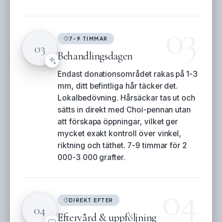
03
7-9 TIMMAR
03
Behandlingsdagen
Endast donationsområdet rakas på 1-3
mm, ditt befintliga hår täcker det.
Lokalbedövning. Hårsäckar tas ut och
sätts in direkt med Choi-pennan utan
att förskapa öppningar, vilket ger
mycket exakt kontroll över vinkel,
riktning och täthet. 7-9 timmar för 2
000-3 000 grafter.
04
DIREKT EFTER
04
Eftervård & uppföljning