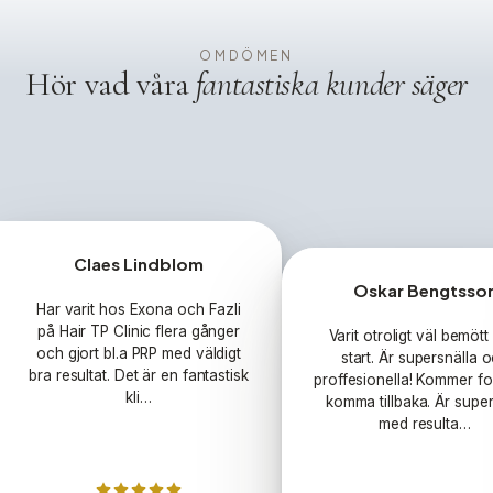
OMDÖMEN
Hör vad våra
fantastiska kunder säger
Claes Lindblom
5 av 5 stjärnor
Oskar Bengtsso
5 av 5 s
Har varit hos Exona och Fazli
på Hair TP Clinic flera gånger
Varit otroligt väl bemött
och gjort bl.a PRP med väldigt
start. Är supersnälla 
bra resultat. Det är en fantastisk
proffesionella! Kommer fo
kli…
komma tillbaka. Är supe
med resulta…