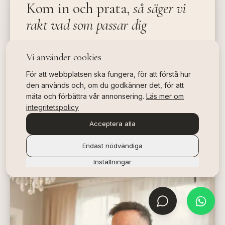
Kom in och prata,
så säger vi
rakt vad som passar dig
Konsultationen är kostnadsfri och utan
Vi använder cookies
förpliktelser. Vi tittar på ditt hår, svarar på dina
För att webbplatsen ska fungera, för att förstå hur
frågor och är ärliga om en behandling är rätt
den används och, om du godkänner det, för att
för dig, eller inte.
mäta och förbättra vår annonsering.
Läs mer om
integritetspolicy
Acceptera alla
BOKA KONSULTATION
Endast nödvändiga
Inställningar