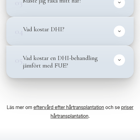
Måste jag raka mitt hår?
03
Vad kostar DHI?
04
Vad kostar en DHI-behandling
05
jämfört med FUE?
Läs mer om
eftervård efter hårtransplantation
och se
priser
hårtransplantation
.