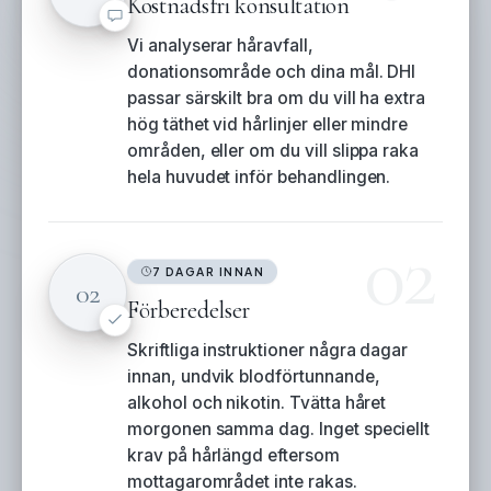
Kostnadsfri konsultation
Vi analyserar håravfall,
donationsområde och dina mål. DHI
passar särskilt bra om du vill ha extra
hög täthet vid hårlinjer eller mindre
områden, eller om du vill slippa raka
hela huvudet inför behandlingen.
02
7 DAGAR INNAN
02
Förberedelser
Skriftliga instruktioner några dagar
innan, undvik blodförtunnande,
alkohol och nikotin. Tvätta håret
morgonen samma dag. Inget speciellt
krav på hårlängd eftersom
mottagarområdet inte rakas.