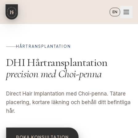
Hoppa till huvudinnehåll
EN
HÅRTRANSPLANTATION
DHI Hårtransplantation
precision med Choi-penna
Direct Hair Implantation med Choi-penna. Tätare
placering, kortare läkning och behåll ditt befintliga
hår.
BOKA KONSULTATION