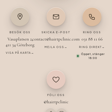
BESÖK OSS
SKICKA E-POST
RING OSS
Vasaplatsen 2,
contact@hairtpclinic.com
031 88 11 66
411 34 Göteborg
MEJLA OSS
→
RING DIREKT
→
VISA PÅ KARTA
→
Öppet, stänger
18:00
FÖLJ OSS
@hairtpclinic