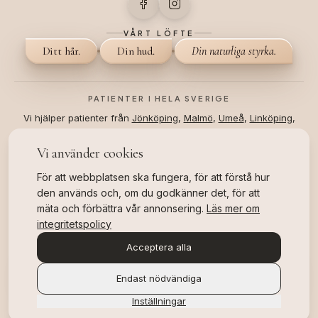
VÅRT LÖFTE
Ditt hår.
Din hud.
Din naturliga styrka.
PATIENTER I HELA SVERIGE
Vi hjälper patienter från
Jönköping
,
Malmö
,
Umeå
,
Linköping
,
Stockholm
och
Helsingborg
.
Vi använder cookies
©
2026
All Rights Reserved.
Hair TP Clinic
Eftervård
För att webbplatsen ska fungera, för att förstå hur
Webbplatskarta
Bokningsvillkor
Integritetspolicy
den används och, om du godkänner det, för att
4.8
★★★★★
mäta och förbättra vår annonsering.
Läs mer om
integritetspolicy
Google
· 204 recensioner
Acceptera alla
OFFICIELLT SVENSKT BRANSCHPRIS
Branschvinnare
2025 & 2026, TVÅ ÅR I RAD
Endast nödvändiga
,
läs mer om våra utmärkelser
Inställningar