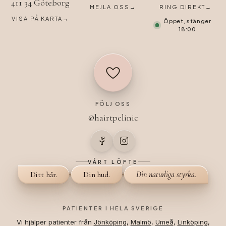
411 34 Göteborg
MEJLA OSS
→
RING DIREKT
→
VISA PÅ KARTA
→
Öppet, stänger
18:00
FÖLJ OSS
@hairtpclinic
VÅRT LÖFTE
Ditt hår.
Din hud.
Din naturliga styrka.
PATIENTER I HELA SVERIGE
Vi hjälper patienter från
Jönköping
,
Malmö
,
Umeå
,
Linköping
,