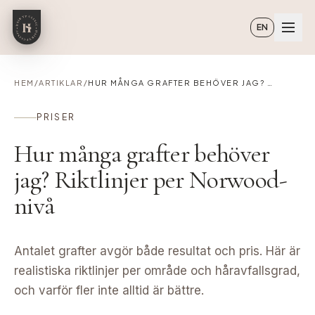
Hoppa till huvudinnehåll
EN
HEM
/
ARTIKLAR
/
HUR MÅNGA GRAFTER BEHÖVER JAG? RIKTLINJER PER NORWOOD-NIVÅ
PRISER
Hur många grafter behöver
jag? Riktlinjer per Norwood-
nivå
Antalet grafter avgör både resultat och pris. Här är
realistiska riktlinjer per område och håravfallsgrad,
och varför fler inte alltid är bättre.