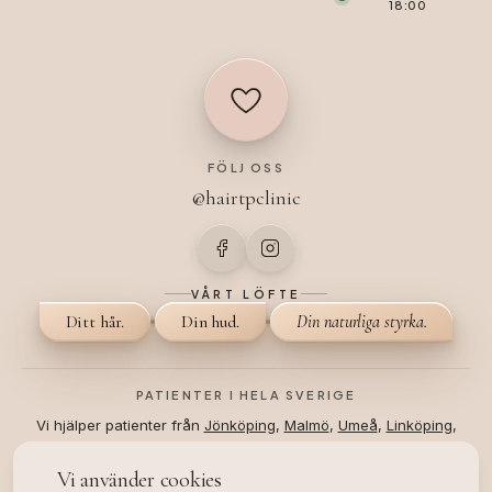
18:00
FÖLJ OSS
@hairtpclinic
VÅRT LÖFTE
Ditt hår.
Din hud.
Din naturliga styrka.
PATIENTER I HELA SVERIGE
Vi hjälper patienter från
Jönköping
,
Malmö
,
Umeå
,
Linköping
,
Stockholm
och
Helsingborg
.
Vi använder cookies