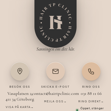
Sanningen om ditt hår.
BESÖK OSS
SKICKA E-POST
RING OSS
Vasaplatsen 2,
contact@hairtpclinic.com
031 88 11 66
411 34 Göteborg
MEJLA OSS
→
RING DIREKT
→
VISA PÅ KARTA
→
Öppet, stänger