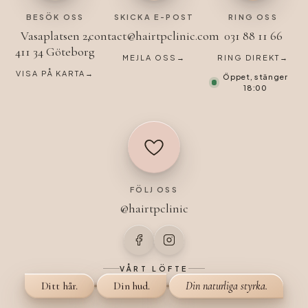
BESÖK OSS
SKICKA E-POST
RING OSS
Vasaplatsen 2,
contact@hairtpclinic.com
031 88 11 66
411 34 Göteborg
MEJLA OSS
→
RING DIREKT
→
VISA PÅ KARTA
→
Öppet, stänger
18:00
FÖLJ OSS
@hairtpclinic
VÅRT LÖFTE
Ditt hår.
Din hud.
Din naturliga styrka.