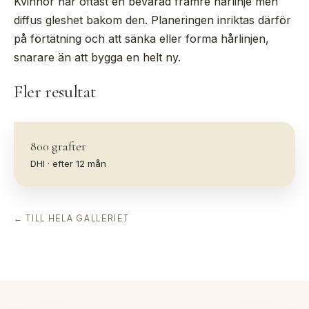
Kvinnor har oftast en bevarad främre hårlinje men
diffus gleshet bakom den. Planeringen inriktas därför
på förtätning och att sänka eller forma hårlinjen,
snarare än att bygga en helt ny.
Fler resultat
800
grafter
DHI
· efter
12
mån
← TILL HELA GALLERIET