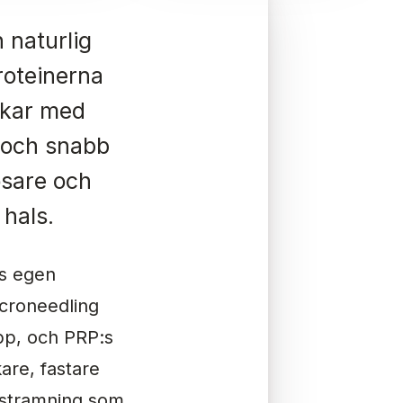
 naturlig
proteinerna
skar med
 och snabb
ösare och
 hals.
ns egen
icroneedling
pp, och PRP:s
kare, fastare
ppstramning som