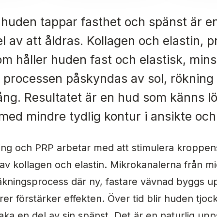
t huden tappar fasthet och spänst är en
l av att åldras. Kollagen och elastin, 
om håller huden fast och elastisk, min
h processen påskyndas av sol, rökning
ng. Resultatet är en hud som känns l
med mindre tydlig kontur i ansikte och
ing och PRP arbetar med att stimulera kroppe
av kollagen och elastin. Mikrokanalerna från m
läkningsprocess där ny, fastare vävnad byggs u
orer förstärker effekten. Över tid blir huden tjoc
lbaka en del av sin spänst. Det är en naturlig u