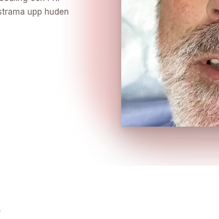
h strama upp huden
L