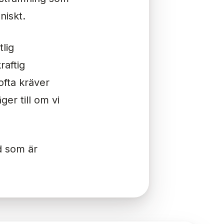
niskt.
tlig
raftig
ofta kräver
er till om vi
d som är