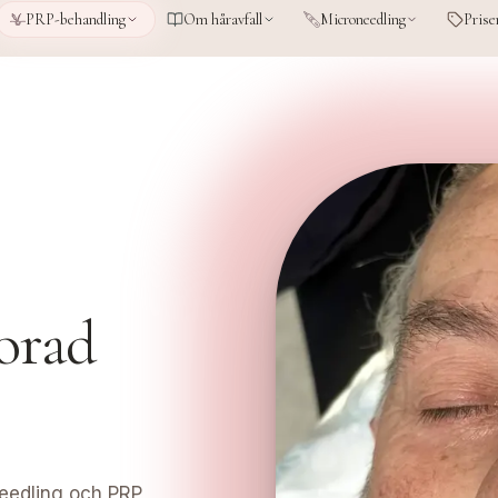
PRP-behandling
Om håravfall
Microneedling
Prise
orad
eedling och PRP