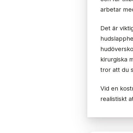
arbetar med
Det är vikti
hudslapphet
hudöverskot
kirurgiska m
tror att du
Vid en kost
realistiskt 