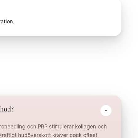
tation
.
 hud?
Microneedling och PRP stimulerar kollagen och
 Kraftigt hudöverskott kräver dock oftast