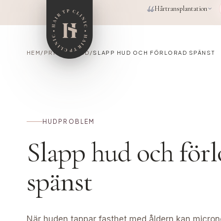
Hoppa till huvudinnehåll
Hårtransplantation
HEM
/
PRP FÖR HUD
/
SLAPP HUD OCH FÖRLORAD SPÄNST
HUDPROBLEM
Slapp hud och förl
spänst
När huden tappar fasthet med åldern kan micron