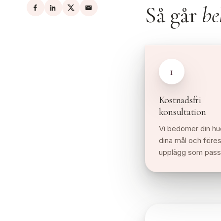
Så går
be
1
Kostnadsfri
konsultation
Vi bedömer din hu
dina mål och föresl
upplägg som passa