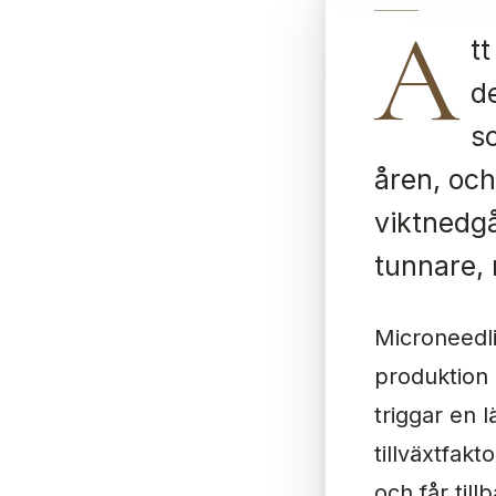
A
t
de
s
åren, oc
viktnedgå
tunnare, 
Microneedl
produktion 
triggar en 
tillväxtfakt
och får til