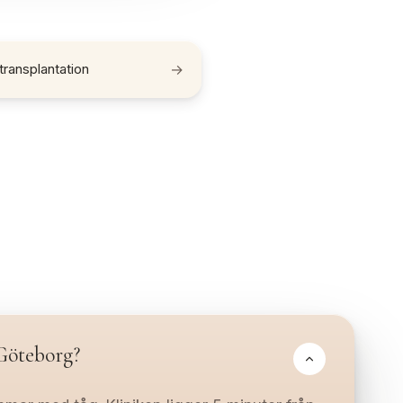
ransplantation
→
 Göteborg?