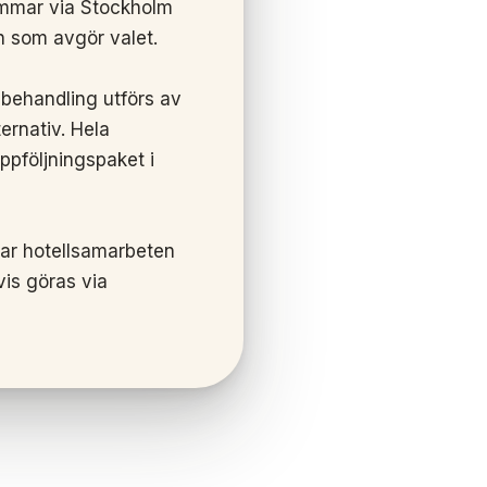
immar via Stockholm
n som avgör valet.
 behandling utförs av
ernativ. Hela
ppföljningspaket i
har hotellsamarbeten
vis göras via