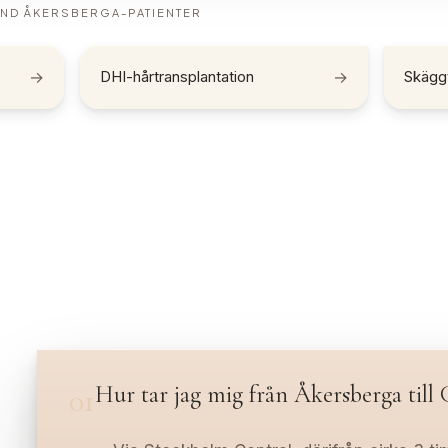
AND
ÅKERSBERGA
-PATIENTER
→
DHI-hårtransplantation
→
Skäggt
Hur tar jag mig från Åkersberga till
01