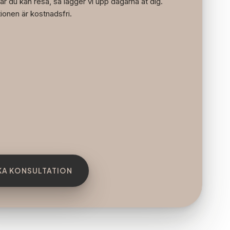
är du kan resa, så lägger vi upp dagarna åt dig.
ionen är kostnadsfri.
A KONSULTATION