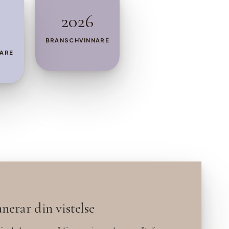
2026
BRANSCHVINNARE
ARE
nerar din vistelse