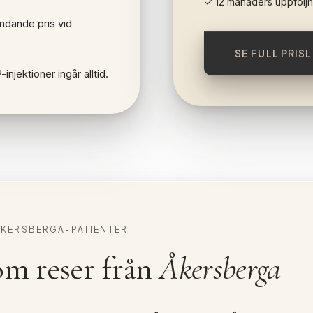
✓ 12 månaders uppföljn
indande pris vid
SE FULL PRISL
njektioner ingår alltid.
ÅKERSBERGA-PATIENTER
om reser från
Åkersberga