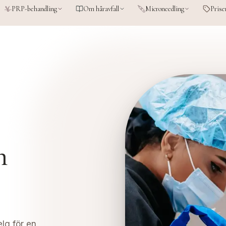
PRP-behandling
Om håravfall
Microneedling
Prise
n
lg för en