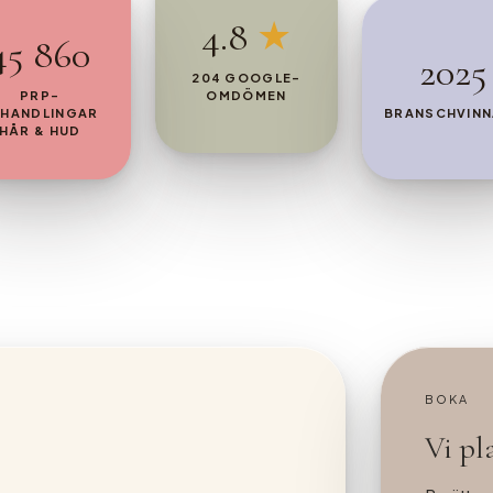
4.8
★
45 860
2025
204 GOOGLE-
PRP-
OMDÖMEN
EHANDLINGAR
BRANSCHVINN
HÅR & HUD
BOKA
Vi pla