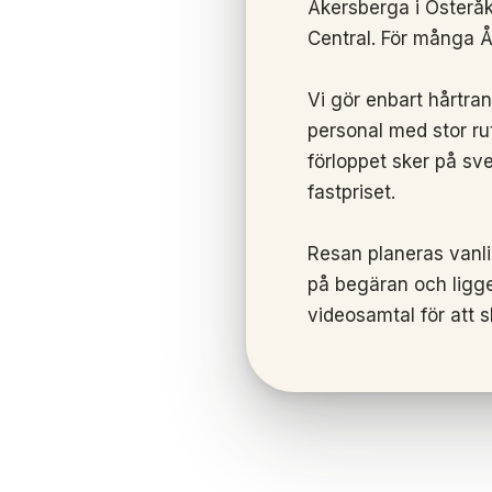
Åkersberga i Österå
Central. För många Å
Vi gör enbart hårtra
personal med stor rut
förloppet sker på sv
fastpriset.
Resan planeras vanli
på begäran och ligge
videosamtal för att s