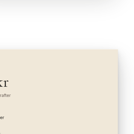
kr
rafter
er