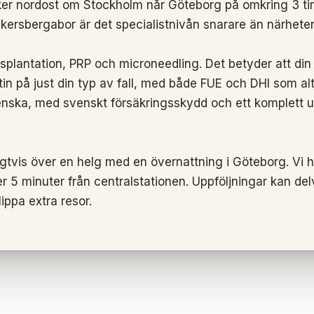
ker nordost om Stockholm når Göteborg på omkring 3 t
kersbergabor är det specialistnivån snarare än närhete
nsplantation, PRP och microneedling. Det betyder att din
in på just din typ av fall, med både FUE och DHI som alt
enska, med svenskt försäkringsskydd och ett komplett u
gtvis över en helg med en övernattning i Göteborg. Vi 
r 5 minuter från centralstationen. Uppföljningar kan del
lippa extra resor.