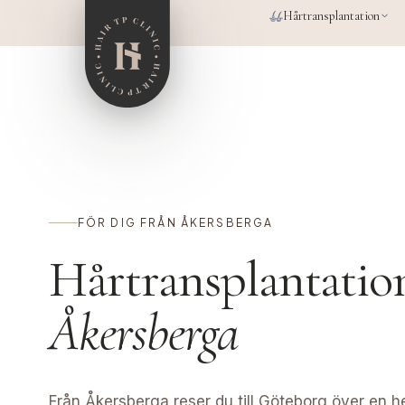
Hoppa till huvudinnehåll
Hårtransplantation
FÖR DIG FRÅN ÅKERSBERGA
Hårtransplantatio
Åkersberga
Från Åkersberga reser du till Göteborg över en he