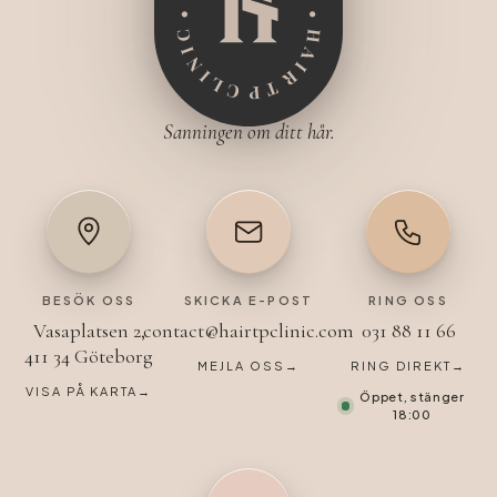
Sanningen om ditt hår.
BESÖK OSS
SKICKA E-POST
RING OSS
Vasaplatsen 2,
contact@hairtpclinic.com
031 88 11 66
411 34 Göteborg
MEJLA OSS
→
RING DIREKT
→
VISA PÅ KARTA
→
Öppet, stänger
18:00