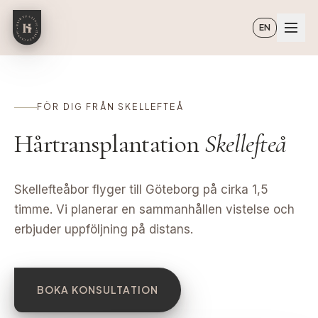
Hoppa till huvudinnehåll
EN
FÖR DIG FRÅN SKELLEFTEÅ
Hårtransplantation
Skellefteå
Skellefteåbor flyger till Göteborg på cirka 1,5
timme. Vi planerar en sammanhållen vistelse och
erbjuder uppföljning på distans.
BOKA KONSULTATION