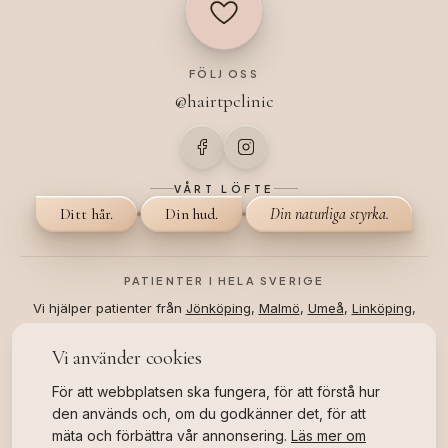
FÖLJ OSS
@hairtpclinic
VÅRT LÖFTE
Ditt hår.
Din hud.
Din naturliga styrka.
PATIENTER I HELA SVERIGE
Vi hjälper patienter från
Jönköping
,
Malmö
,
Umeå
,
Linköping
,
Stockholm
och
Helsingborg
.
Vi använder cookies
©
2026
All Rights Reserved.
Hair TP Clinic
Eftervård
För att webbplatsen ska fungera, för att förstå hur
Webbplatskarta
Bokningsvillkor
Integritetspolicy
den används och, om du godkänner det, för att
4.8
★★★★★
mäta och förbättra vår annonsering.
Läs mer om