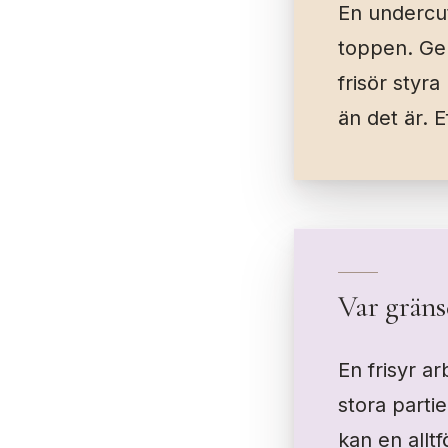
En undercut
toppen. Gen
frisör styra
än det är. 
Var gräns
En frisyr a
stora partie
kan en alltf