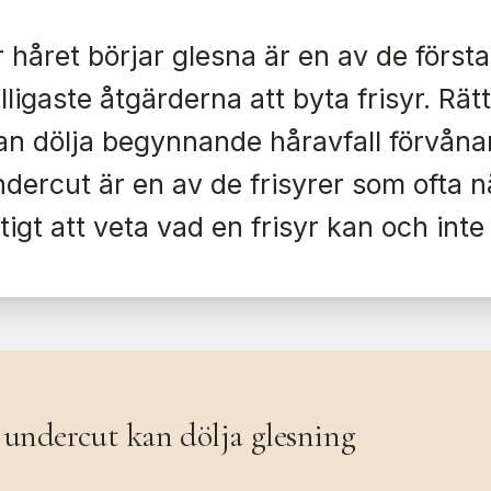
r håret börjar glesna är en av de först
illigaste åtgärderna att byta frisyr. Rät
an dölja begynnande håravfall förvånan
dercut är en av de frisyrer som ofta
ktigt att veta vad en frisyr kan och inte
 undercut kan dölja glesning