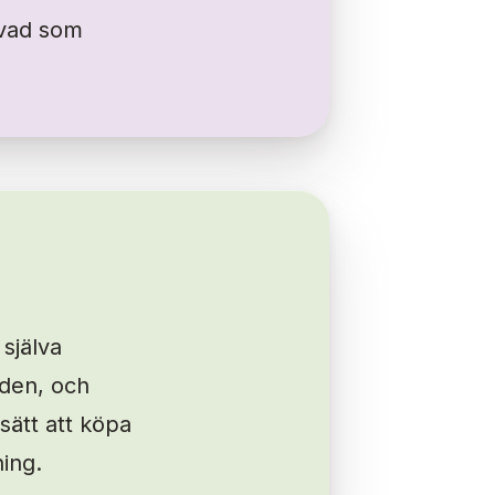
 vad som
 själva
iden, och
sätt att köpa
ing.