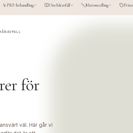
PRP-behandling
Om håravfall
Microneedling
Prise
HÅRAVFALL
rer för
nsvärt väl. Här går vi