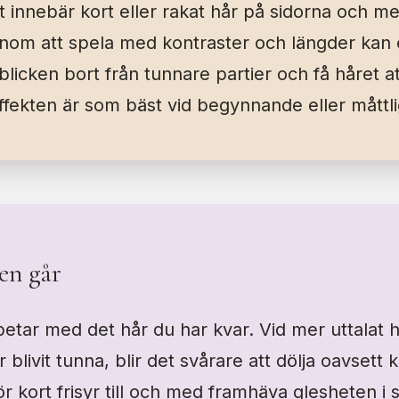
 innebär kort eller rakat hår på sidorna och m
om att spela med kontraster och längder kan e
 blicken bort från tunnare partier och få håret at
Effekten är som bäst vid begynnande eller måttli
en går
rbetar med det hår du har kvar. Vid mer uttalat h
r blivit tunna, blir det svårare att dölja oavsett 
ör kort frisyr till och med framhäva glesheten i st