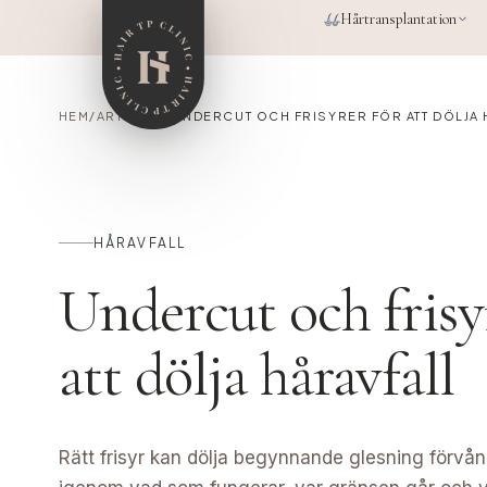
Hoppa till huvudinnehåll
Hårtransplantation
HEM
/
ARTIKLAR
/
UNDERCUT OCH FRISYRER FÖR ATT DÖLJA 
HÅRAVFALL
Undercut och frisy
att dölja håravfall
Rätt frisyr kan dölja begynnande glesning förvåna