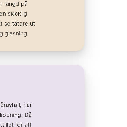
er längd på
n skicklig
t se tätare ut
g glesning.
åravfall, när
klippning. Då
ället för att