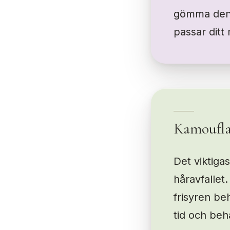
gömma den. 
passar ditt
Kamoufla
Det viktigas
håravfallet.
frisyren be
tid och beh