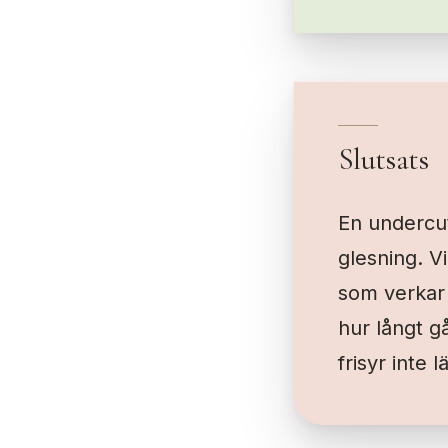
Slutsats
En undercut 
glesning. V
som verkar 
hur långt gå
frisyr inte 