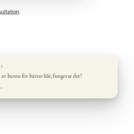
ultation
.
LL
 av biotin för bättre hår, fungerar det?
 →