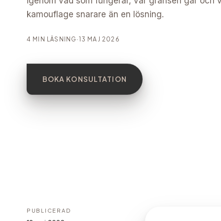
igenom vad som fungerar, var gränsen går och va
kamouflage snarare än en lösning.
4 MIN LÄSNING
·
13 MAJ 2026
BOKA KONSULTATION
PUBLICERAD