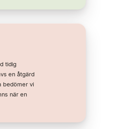
d tidig
ävs en åtgärd
on bedömer vi
inns när en