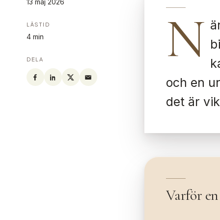
13 maj 2026
N
ä
LÄSTID
4 min
b
DELA
k
och en un
det är vi
Varför en