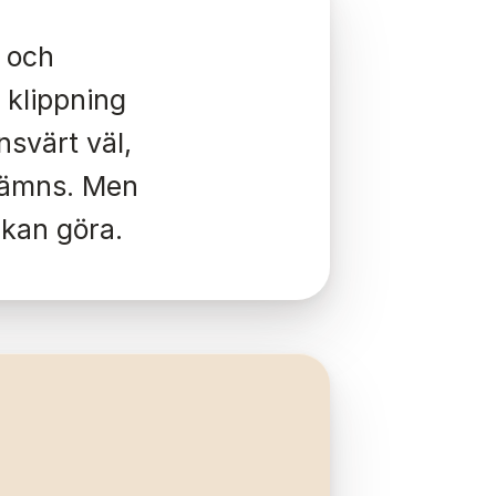
a och
t klippning
svärt väl,
 nämns. Men
 kan göra.